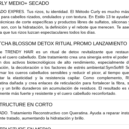
RLY MEDIO+ SECADO
EXPRES. Tus rizos, tu identidad. El Método Curly es mucho más 
 para cabellos rizados, ondulados y con textura. En Estilo 13 te ayuda
 técnicas de corte específicas y productos libres de sulfatos, silicona
 son, con la hidratación, la definición y el rebote que merecen. Te as
a que tus rizos luzcan espectaculares todos los días.
TCHA BLOSSOM DETOX RITUAL PROMO LANZAMIENTO
ENDY HAIR es un ritual de detox revitalizante que restaura
 el cuero cabelludo. Este tratamiento crea una sinergia entre el poder
n dos activos biotecnológicos de alto rendimiento, especialmente 
ración, la decoloración o los factores de estrés ambiental:SymSoft® 
ar los cueros cabelludos sensibles y reducir el picor, al tiempo qu
tar la elasticidad y la resistencia capilar. Como complemento
tina dañada y crea enlaces de reticulación para fortalecer la fibra, s
 y un brillo duraderos sin acumulación de residuos. El resultado es un
mente más fuerte y resistente y el cuero cabelludo reconfortado.
STRUCTURE EN CORTO
. Tratamiento Reconstructivo con Queratina. Ayuda a reparar insta
te tratado, aumentando la hidratación y brillo.