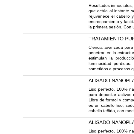
Resultados inmediatos, 
que actúa al instante s
rejuvenece el cabello y
encrespamiento y facili
la primera sesión. Con u
TRATAMIENTO PUR
Ciencia avanzada para 
penetran en la estructur
estimulan la producció
luminosidad perdidas.
sometidos a procesos qu
ALISADO NANOPL
Liso perfecto, 100% nat
para depositar activos
Libre de formol y compo
es un cabello liso, se
cabello teñido, con mec
ALISADO NANOPLA
Liso perfecto, 100% nat