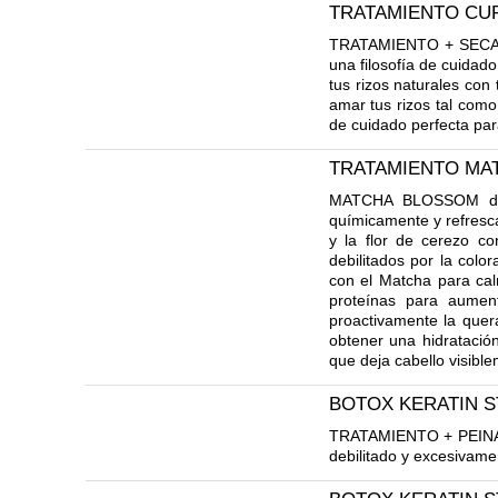
TRATAMIENTO CU
TRATAMIENTO + SECADO 
una filosofía de cuidado
tus rizos naturales con
amar tus rizos tal como
de cuidado perfecta par
TRATAMIENTO MA
MATCHA BLOSSOM de TR
químicamente y refresca
y la flor de cerezo co
debilitados por la colo
con el Matcha para calm
proteínas para aumen
proactivamente la quera
obtener una hidratación
que deja cabello visible
BOTOX KERATIN 
TRATAMIENTO + PEINADO
debilitado y excesivamen