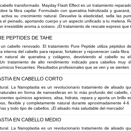
cabello transformado. Mayday Flash Effect es un tratamiento reparador
obre la fibra capilar. Formulado con queratina hidrolizada y guaraná
 activa su crecimiento natural. Devuelve la elasticidad, sella las punt
ta el peinado, aportando cuerpo y un aspecto unificado a tu melena. R
n irresistible aroma a océano. ¡El tratamiento de rescate express que t
E PEPTIDES DE TAHE
un cabello renovado. El tratamiento Pure Peptide utiliza péptidos d
a interna del cabello para reparar, fortalecer y rejuvenecer cada fibra.
n natural de queratina y colágeno, devolviendo al cabello su ela
 Un tratamiento de alto rendimiento indicado para cabellos muy 
ímicos frecuentes. Resultados profesionales que se ven y se sienten.
ASTIA EN CABELLO CORTO
ural. La Nanoplastia es un revolucionario tratamiento de alisado qu
 naturales en forma de nanoesferas en lo más profundo del cabello, s
nentes químicos agresivos, alisa, hidrata, repara y aporta un brillo es
doso, flexible y completamente natural durante aproximadamente 4-
has y todo tipo de cabellos. ¡El alisado más saludable del mercado!
STIA EN CABELLO MEDIO
ural. La Nanoplastia es un revolucionario tratamiento de alisado qu