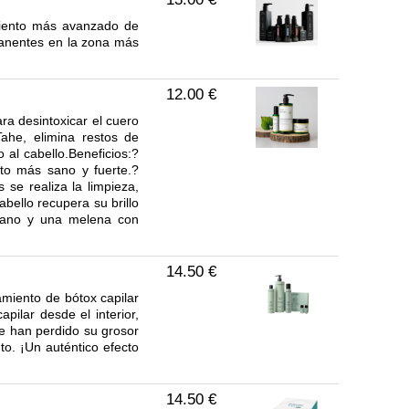
amiento más avanzado de
anentes en la zona más
12.00 €
a desintoxicar el cuero
Tahe, elimina restos de
o al cabello.Beneficios:?
nto más sano y fuerte.?
 se realiza la limpieza,
abello recupera su brillo
 sano y una melena con
14.50 €
tamiento de bótox capilar
pilar desde el interior,
ue han perdido su grosor
to. ¡Un auténtico efecto
14.50 €