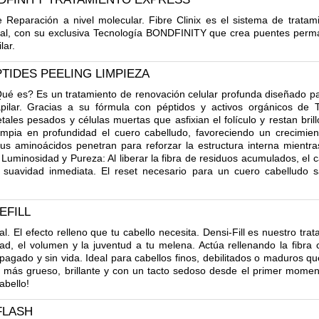
 Reparación a nivel molecular. Fibre Clinix es el sistema de trat
nal, con su exclusiva Tecnología BONDFINITY que crea puentes perm
lar.
TIDES PEELING LIMPIEZA
ué es? Es un tratamiento de renovación celular profunda diseñado par
apilar. Gracias a su fórmula con péptidos y activos orgánicos de 
tales pesados y células muertas que asfixian el folículo y restan brill
impia en profundidad el cuero cabelludo, favoreciendo un crecimie
us aminoácidos penetran para reforzar la estructura interna mientras
Luminosidad y Pureza: Al liberar la fibra de residuos acumulados, el c
na suavidad inmediata. El reset necesario para un cuero cabelludo
EFILL
l. El efecto relleno que tu cabello necesita. Densi-Fill es nuestro tra
d, el volumen y la juventud a tu melena. Actúa rellenando la fibra ca
pagado y sin vida. Ideal para cabellos finos, debilitados o maduros q
o más grueso, brillante y con un tacto sedoso desde el primer momen
abello!
FLASH