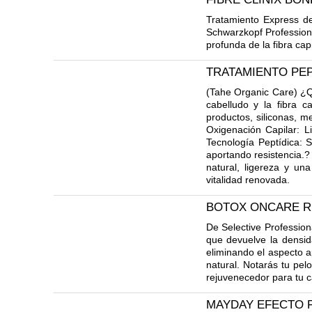
Tratamiento Express de
Schwarzkopf Professio
profunda de la fibra capi
TRATAMIENTO PEP
(Tahe Organic Care) ¿Q
cabelludo y la fibra c
productos, siliconas, me
Oxigenación Capilar: L
Tecnología Peptídica: S
aportando resistencia.? 
natural, ligereza y u
vitalidad renovada.
BOTOX ONCARE R
De Selective Professiona
que devuelve la densida
eliminando el aspecto a
natural. Notarás tu pel
rejuvenecedor para tu c
MAYDAY EFECTO 