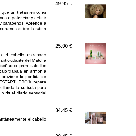
49.95 €
que un tratamiento: es
mos a potenciar y definir
s y parabenos. Aprende a
esoramos sobre la rutina
25.00 €
 el cabello estresado
 antioxidante del Matcha
diseñados para cabellos
Scalp trabaja en armonía
e previene la pérdida de
, RESTART PRO® repara
ellando la cutícula para
 ritual diario sensorial
34.45 €
ntáneamente el cabello