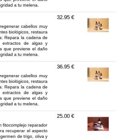
egridad a tu melena.
32.95 €
 regenerar cabellos muy
tes biológicos, restaura
iva: Repara la cadena de
n extractos de algas y
ra que previene el daño
egridad a tu melena.
36.95 €
 regenerar cabellos muy
tes biológicos, restaura
iva: Repara la cadena de
n extractos de algas y
ra que previene el daño
egridad a tu melena.
25.00 €
un fitocomplejo reparador
ara recuperar el aspecto
germen de trigo, oliva y