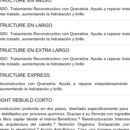
STRUCTURE EN MEDIO
. Tratamiento Reconstructivo con Queratina. Ayuda a reparar insta
te tratado, aumentando la hidratación y brillo.
STRUCTURE EN LARGO
. Tratamiento Reconstructivo con Queratina. Ayuda a reparar insta
te tratado, aumentando la hidratación y brillo.
STRUCTURE EN EXTRA LARGO
. Tratamiento Reconstructivo con Queratina. Ayuda a reparar insta
te tratado, aumentando la hidratación y brillo.
STRUCTURE EXPRESS
econstructivo con Queratina. Ayuda a reparar instantáneamente e
aumentando la hidratación y brillo.
IGHT REBUILD CORTO
onstrucción profunda en dos pasos, diseñado específicamente para
debilitados por procesos químicos. Gracias a su fórmula con ingredien
a fibra capilar desde el interior.Beneficios:? Reestructuración Intens
 la arquitectura del cabello.? Nutrición Orgánica: Enriquecido co
elven la elasticidad.? Acción Anti-Rotura: Crea una barrera protecto