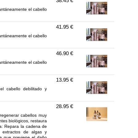
38.45 €
ntáneamente el cabello
41.95 €
ntáneamente el cabello
46.90 €
ntáneamente el cabello
13.95 €
l cabello debilitado y
28.95 €
 regenerar cabellos muy
tes biológicos, restaura
iva: Repara la cadena de
n extractos de algas y
ra que previene el daño