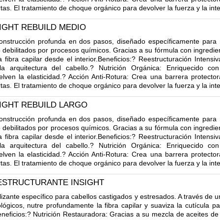
rtas. El tratamiento de choque orgánico para devolver la fuerza y la int
IGHT REBUILD MEDIO
onstrucción profunda en dos pasos, diseñado específicamente para
debilitados por procesos químicos. Gracias a su fórmula con ingredien
a fibra capilar desde el interior.Beneficios:? Reestructuración Intens
 la arquitectura del cabello.? Nutrición Orgánica: Enriquecido co
elven la elasticidad.? Acción Anti-Rotura: Crea una barrera protecto
rtas. El tratamiento de choque orgánico para devolver la fuerza y la int
IGHT REBUILD LARGO
onstrucción profunda en dos pasos, diseñado específicamente para
debilitados por procesos químicos. Gracias a su fórmula con ingredien
a fibra capilar desde el interior.Beneficios:? Reestructuración Intens
 la arquitectura del cabello.? Nutrición Orgánica: Enriquecido co
elven la elasticidad.? Acción Anti-Rotura: Crea una barrera protecto
rtas. El tratamiento de choque orgánico para devolver la fuerza y la int
ESTRUCTURANTE INSIGHT
lizante específico para cabellos castigados y estresados. A través de 
lógicos, nutre profundamente la fibra capilar y suaviza la cutícula p
eneficios:? Nutrición Restauradora: Gracias a su mezcla de aceites de 