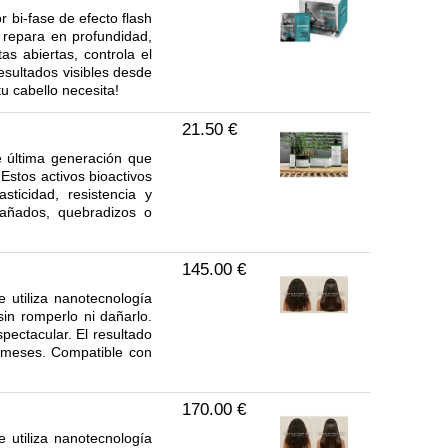
 bi-fase de efecto flash
, repara en profundidad,
as abiertas, controla el
esultados visibles desde
u cabello necesita!
21.50 €
e última generación que
 Estos activos bioactivos
sticidad, resistencia y
dañados, quebradizos o
145.00 €
e utiliza nanotecnología
in romperlo ni dañarlo.
pectacular. El resultado
6 meses. Compatible con
170.00 €
e utiliza nanotecnología